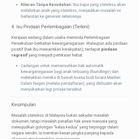
Kitaran Tanpa Kesudahan:
Ibu bapa yang
stateless
akan
melahirkan anak yang
stateless
, menjadikan masalah ini
berlarutan ke generasi seterusnya.
4. Isu Pindaan Perlembagaan (Terkini)
Kerajaan sedang dalam usaha meminda Perlembagaan
Persekutuan berkaitan kewarganegaraan. Walaupun ada pindaan
positif (hak ibu mewariskan kerakyatan), terdapat
pindaan
regresif
yang menjadi pertikaian hebat:
Cadangan untuk memansuhkan hak automatik
kewarganegaraan bagi anak terbuang (
foundlings
) dan
meletakkan mereka di bawah kuasa budi bicara Menteri
Dalam Negeri (melalui pendaftaran), yang dikhuatiri akan
menyukarkan lagi proses tersebut.
Kesimpulan
Masalah
stateless
di Malaysia bukan sekadar masalah
dokumen, tetapi masalah penafian hak asasi manusia yang
mewujudkan golongan “kelas kedua” yang terpinggir dalam
negara sendiri. Ia memberi kesan jangka panjang kepada
ekonomi dan kestabilan sosial negara.