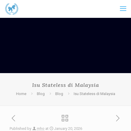
Isu Stateless di Malaysia
Home
Blog
Blog
Isu Stateless di Malaysia
Published by
mho
at
January 20, 2026