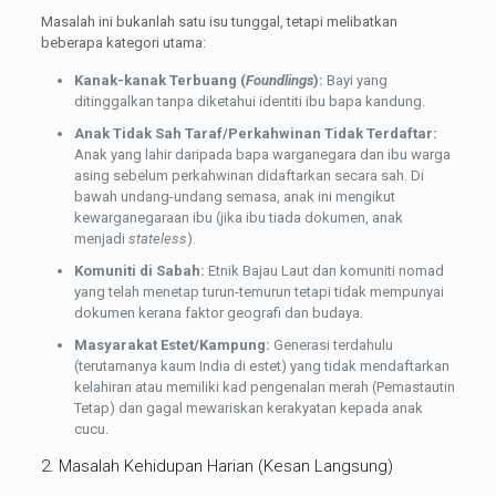
Masalah ini bukanlah satu isu tunggal, tetapi melibatkan
beberapa kategori utama:
Kanak-kanak Terbuang (
Foundlings
):
Bayi yang
ditinggalkan tanpa diketahui identiti ibu bapa kandung.
Anak Tidak Sah Taraf/Perkahwinan Tidak Terdaftar:
Anak yang lahir daripada bapa warganegara dan ibu warga
asing sebelum perkahwinan didaftarkan secara sah. Di
bawah undang-undang semasa, anak ini mengikut
kewarganegaraan ibu (jika ibu tiada dokumen, anak
menjadi
stateless
).
Komuniti di Sabah:
Etnik Bajau Laut dan komuniti nomad
yang telah menetap turun-temurun tetapi tidak mempunyai
dokumen kerana faktor geografi dan budaya.
Masyarakat Estet/Kampung:
Generasi terdahulu
(terutamanya kaum India di estet) yang tidak mendaftarkan
kelahiran atau memiliki kad pengenalan merah (Pemastautin
Tetap) dan gagal mewariskan kerakyatan kepada anak
cucu.
2. Masalah Kehidupan Harian (Kesan Langsung)