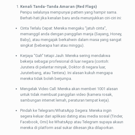
Kenali Tanda-Tanda Amaran (Red Flags)
Penipu selalunya mempunyai pattern yang hampir sama.
Berhati-hati jika kenalan baru anda menunjukkan ciri-ciri ini:
Cinta Terlalu Cepat: Mereka mengaku “jatuh cinta”,
memanggil anda dengan panggilan manja (Sayang, Honey,
Baby), atau mengajak berkahwin dalam masa yang sangat
singkat (beberapa hari atau minggu).
Kerjaya “Gah” tetapi Jauh: Mereka sering mendakwa
bekerja sebagai profesional di luar negara (contoh:
Jurutera di pelantar minyak, Doktor di negara luar,
Juruterbang, atau Tentera). Ini alasan kukuh mengapa
mereka tidak boleh berjumpa.
Mengelak Video Call: Mereka akan memberi 1001 alasan
untuk tidak membuat panggilan video (kamera rosak,
sambungan internet lemah, peraturan tempat kerja).
Pindah ke Telegram/WhatsApp Segera: Mereka ingin
segera keluar dari aplikasi dating atau media sosial (Tinder,
Facebook, Omi) ke WhatsApp atau Telegram supaya akaun
mereka di platform asal sukar dikesan jika dilaporkan.