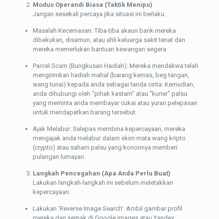
Modus Operandi Biasa (Taktik Menipu)
Jangan sesekali percaya jika situasi ini berlaku:
Masalah Kecemasan: Tiba-tiba akaun bank mereka
dibekukan, disamun, atau ahli keluarga sakit tenat dan
mereka memerlukan bantuan kewangan segera.
Parcel Scam (Bungkusan Hadiah): Mereka mendakwa telah
mengirimkan hadiah mahal (barang kemas, beg tangan,
wang tunai) kepada anda sebagai tanda cinta. Kemudian,
anda dihubungi oleh “pihak kastam” atau “kurier” palsu
yang meminta anda membayar cukai atau yuran pelepasan
untuk mendapatkan barang tersebut.
Ajak Melabur: Selepas membina kepercayaan, mereka
mengajak anda melabur dalam skim mata wang kripto
(crypto) atau saham palsu yang kononnya memberi
pulangan lumayan.
Langkah Pencegahan (Apa Anda Perlu Buat)
Lakukan langkah-langkah ini sebelum meletakkan
kepercayaan:
Lakukan ‘Reverse Image Search’: Ambil gambar profil
mereka dan semak di Google Images atau Yandex.