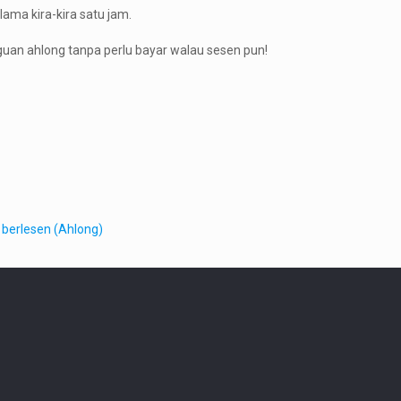
lama kira-kira satu jam.
guan ahlong tanpa perlu bayar walau sesen pun!
 berlesen (Ahlong)