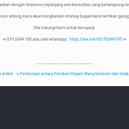
askan dengan terperinci sepanjang sesi konsultasi yang berlangsung se
si kes ahlong, kami akan bongkarkan strategi bagaimana hentikan gang
Sila hubungi kami untuk temujanji.
⇒ 019 2644 100 atau sila whatsapp :
https://wa.me/60192644100
⇐
_________________________
aca artikel : → Perbezaan antara Pemberi Pinjam Wang berlesen dan tidak